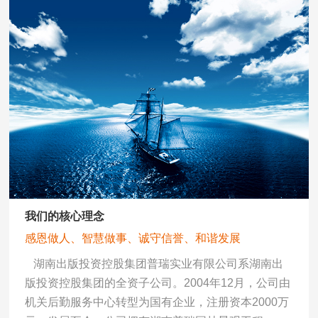
我们的核心理念
感恩做人、智慧做事、诚守信誉、和谐发展
湖南出版投资控股集团普瑞实业有限公司系湖南出
版投资控股集团的全资子公司。2004年12月，公司由
机关后勤服务中心转型为国有企业，注册资本2000万