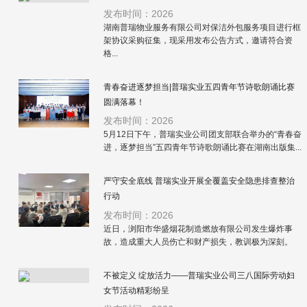
发布时间：2026
湖南普瑞物业服务有限公司对保洁外包服务项目进行框
架协议采购征集，现采用发布公告方式，邀请符合资
格...
青春奋进逐梦担当|普瑞实业五四青年节诗歌朗诵比赛
圆满落幕！
发布时间：2026
5月12日下午，普瑞实业公司团支部联合举办的“青春奋
进，逐梦担当”五四青年节诗歌朗诵比赛在湖南出版集...
严守安全底线 普瑞实业开展全覆盖安全隐患排查整治
行动
发布时间：2026
近日，浏阳市华盛烟花制造燃放有限公司发生爆炸事
故，造成重大人员伤亡和财产损失，教训极为深刻。
不被定义 绽放活力——普瑞实业公司三八国际劳动妇
女节活动精彩纷呈