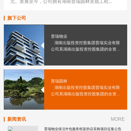
元。发展至今，公司拥有湖南普瑞园林景观工程...
旗下公司
普瑞物业
湖南出版投资控股集团普瑞实业有限
公司系湖南出版投资控股集团的全资...
普瑞园林
湖南出版投资控股集团普瑞实业有限
公司系湖南出版投资控股集团的全资...
新闻资讯
MORE
普瑞物业保洁外包服务框架协议采购项目征集公告