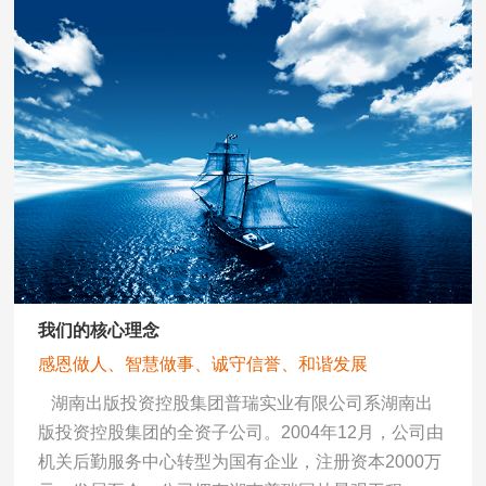
我们的核心理念
感恩做人、智慧做事、诚守信誉、和谐发展
湖南出版投资控股集团普瑞实业有限公司系湖南出
版投资控股集团的全资子公司。2004年12月，公司由
机关后勤服务中心转型为国有企业，注册资本2000万