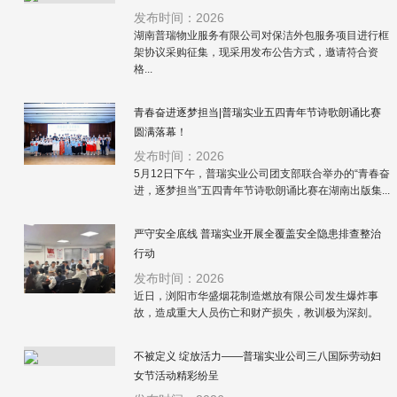
发布时间：2026
湖南普瑞物业服务有限公司对保洁外包服务项目进行框
架协议采购征集，现采用发布公告方式，邀请符合资
格...
青春奋进逐梦担当|普瑞实业五四青年节诗歌朗诵比赛
圆满落幕！
发布时间：2026
5月12日下午，普瑞实业公司团支部联合举办的“青春奋
进，逐梦担当”五四青年节诗歌朗诵比赛在湖南出版集...
严守安全底线 普瑞实业开展全覆盖安全隐患排查整治
行动
发布时间：2026
近日，浏阳市华盛烟花制造燃放有限公司发生爆炸事
故，造成重大人员伤亡和财产损失，教训极为深刻。
不被定义 绽放活力——普瑞实业公司三八国际劳动妇
女节活动精彩纷呈