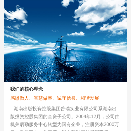
我们的核心理念
感恩做人、智慧做事、诚守信誉、和谐发展
湖南出版投资控股集团普瑞实业有限公司系湖南出
版投资控股集团的全资子公司。2004年12月，公司由
机关后勤服务中心转型为国有企业，注册资本2000万