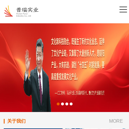
关于我们
MORE