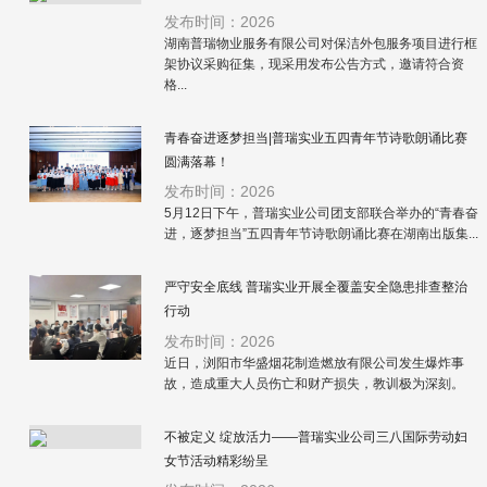
发布时间：2026
湖南普瑞物业服务有限公司对保洁外包服务项目进行框
架协议采购征集，现采用发布公告方式，邀请符合资
格...
青春奋进逐梦担当|普瑞实业五四青年节诗歌朗诵比赛
圆满落幕！
发布时间：2026
5月12日下午，普瑞实业公司团支部联合举办的“青春奋
进，逐梦担当”五四青年节诗歌朗诵比赛在湖南出版集...
严守安全底线 普瑞实业开展全覆盖安全隐患排查整治
行动
发布时间：2026
近日，浏阳市华盛烟花制造燃放有限公司发生爆炸事
故，造成重大人员伤亡和财产损失，教训极为深刻。
不被定义 绽放活力——普瑞实业公司三八国际劳动妇
女节活动精彩纷呈